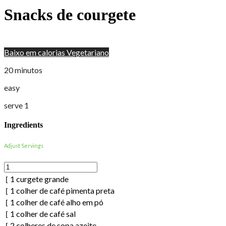
Snacks de courgete
Baixo em calorias
Vegetariano
20 minutos
easy
serve 1
Ingredients
Adjust Servings
1
curgete grande
1
colher de café
pimenta preta
1
colher de café
alho em pó
1
colher de café
sal
2
colheres de sopa
azeite