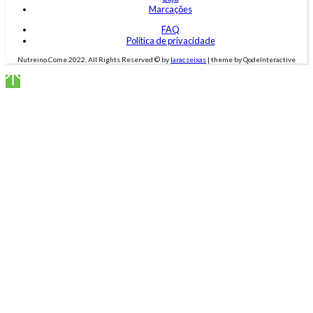
Marcações
FAQ
Política de privacidade
Nutreino.Come 2022, All Rights Reserved © by
laracseixas
| theme by QodeInteractive