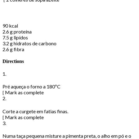
Nutritional Information
90
kcal
2.6 g
proteína
7.5 g
lipídos
3.2 g
hidratos de carbono
2.6 g
fibra
Directions
1.
Pré aqueça o forno a 180ºC
Mark as complete
2.
Corte a curgete em fatias finas.
Mark as complete
3.
Numa taça pequena misture a pimenta preta, o alho em pó e o