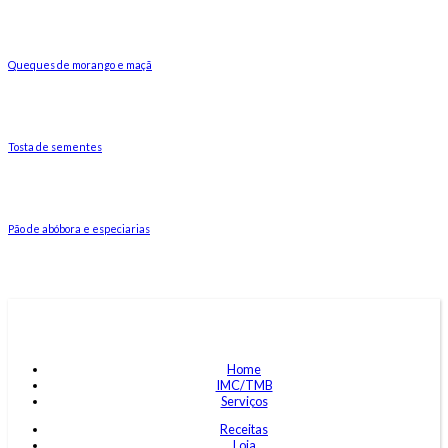
Queques de morango e maçã
Tosta de sementes
Pão de abóbora e especiarias
Home
IMC/TMB
Serviços
Receitas
Loja