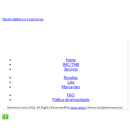
Pão de abóbora e especiarias
Home
IMC/TMB
Serviços
Receitas
Loja
Marcações
FAQ
Política de privacidade
Nutreino.Come 2022, All Rights Reserved © by
laracseixas
| theme by QodeInteractive