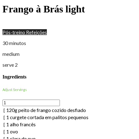
Frango à Brás light
Pós-treino
Refeições
30 minutos
medium
serve 2
Ingredients
Adjust Servings
120
g
peito de frango cozido desfiado
1
curgete cortada em palitos pequenos
1
alho francês
1
ovo
1
clara de ovo