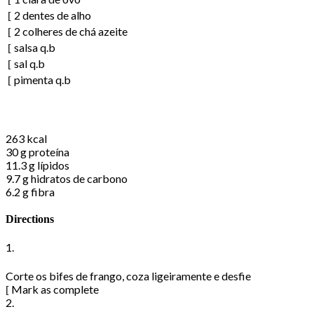
2
dentes de alho
2
colheres de chá
azeite
salsa q.b
sal q.b
pimenta q.b
Nutritional Information
263
kcal
30 g
proteína
11.3 g
lípidos
9.7 g
hidratos de carbono
6.2 g
fibra
Directions
1.
Corte os bifes de frango, coza ligeiramente e desfie
Mark as complete
2.