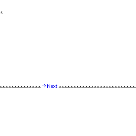
os
Next