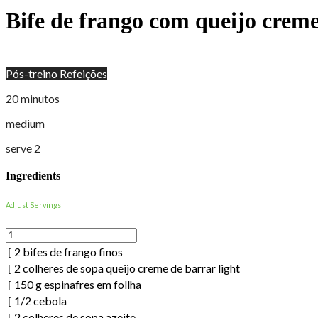
Bife de frango com queijo creme
Pós-treino
Refeições
20 minutos
medium
serve 2
Ingredients
Adjust Servings
2
bifes de frango finos
2
colheres de sopa
queijo creme de barrar light
150
g
espinafres em follha
1/2
cebola
2
colheres de sopa
azeite