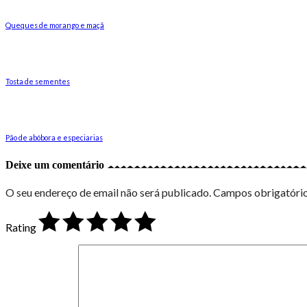
Queques de morango e maçã
Tosta de sementes
Pão de abóbora e especiarias
Deixe um comentário
O seu endereço de email não será publicado.
Campos obrigatóri
Rating