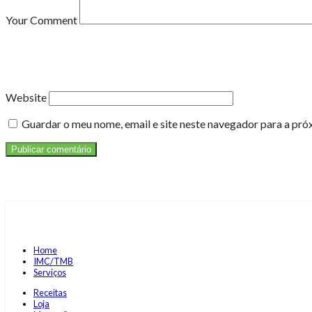
Your Comment
Website
Guardar o meu nome, email e site neste navegador para a pró
Publicar comentário
Home
IMC/TMB
Serviços
Receitas
Loja