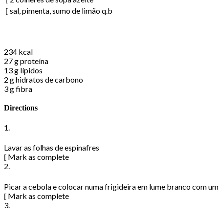
sal, pimenta, sumo de limão q.b
Nutritional Information
234
kcal
27 g
proteína
13 g
lípidos
2 g
hidratos de carbono
3 g
fibra
Directions
1.
Lavar as folhas de espinafres
Mark as complete
2.
Picar a cebola e colocar numa frigideira em lume branco com um 
Mark as complete
3.