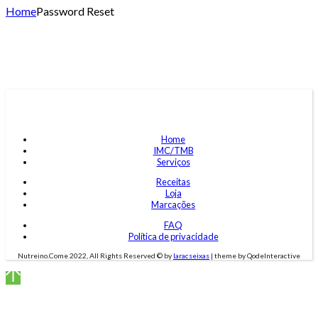
Home
Password Reset
Home
IMC/TMB
Serviços
Receitas
Loja
Marcações
FAQ
Política de privacidade
Nutreino.Come 2022, All Rights Reserved © by
laracseixas
| theme by QodeInteractive