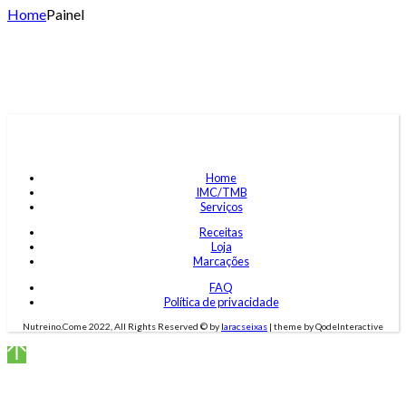
Home
Painel
Home
IMC/TMB
Serviços
Receitas
Loja
Marcações
FAQ
Política de privacidade
Nutreino.Come 2022, All Rights Reserved © by
laracseixas
| theme by QodeInteractive